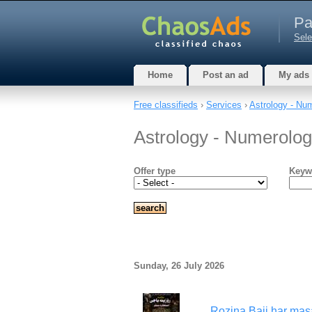
Pa
Sele
Home
Post an ad
My ads
Free classifieds
›
Services
›
Astrology - Nu
Astrology - Numerolog
Offer type
Keyw
Sunday, 26 July 2026
Rozina Baji har masa