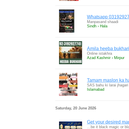
Whatsapp 0319292
Manpasand shaadi
Sindh › Hala
Amila heeba bukhar
Online istakhra
Azad Kashmir › Mirpur
Tamam maslon ka ha
SAS bahu ki larai jhagar
Islamabad
Saturday, 20 June 2026
Get your desired marr
…be it black magic or bl