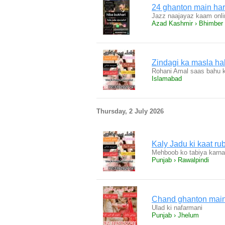
24 ghanton main har
Jazz naajayaz kaam onli
Azad Kashmir › Bhimber
Zindagi ka masla hal
Rohani Amal saas bahu k
Islamabad
Thursday, 2 July 2026
Kaly Jadu ki kaat ru
Mehboob ko tabiya karna
Punjab › Rawalpindi
Chand ghanton main 
Ulad ki nafarmani
Punjab › Jhelum