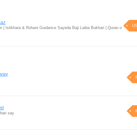
kaz
US
i | Istikhara & Rohani Guidance Sayeda Baji Laiba Bukhari | Quran o
rway
st
hari say