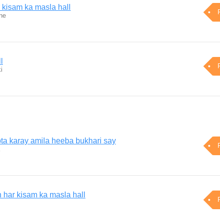
 kisam ka masla hall
ne
l
i
bta karay amila heeba bukhari say
har kisam ka masla hall