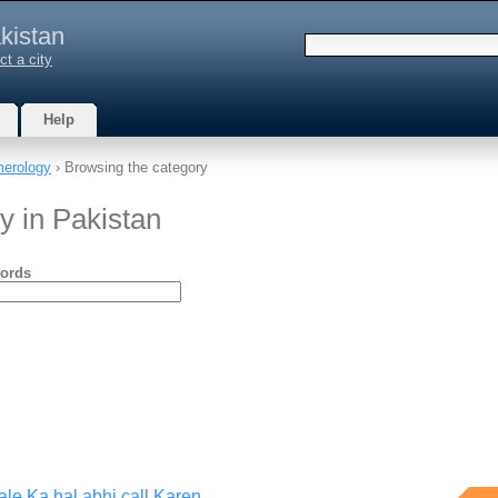
kistan
ct a city
Help
merology
› Browsing the category
y in Pakistan
ords
le Ka hal abhi call Karen