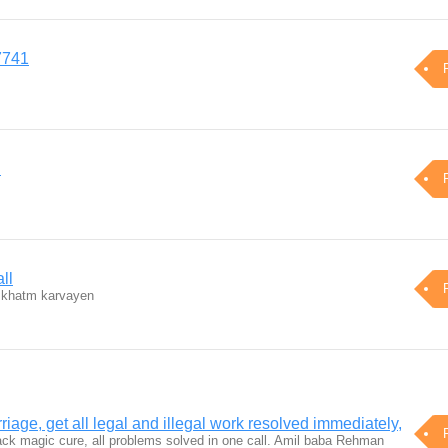
7741
i
ll
i khatm karvayen
iage, get all legal and illegal work resolved immediately,
ack magic cure, all problems solved in one call. Amil baba Rehman