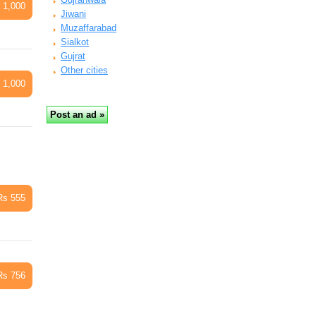
 1,000
Jiwani
Muzaffarabad
Sialkot
Gujrat
Other cities
 1,000
Rs 555
Rs 756