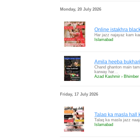
Monday, 20 July 2026
Online istakhra blac
Har jazz najayaz kam kar
Islamabad
Amila heeba bukhar
Chand ghanton main tamam
karway har…
Azad Kashmir › Bhimber
Friday, 17 July 2026
Talaq ka masla hall
Talaq ka masla jazz naa
Islamabad