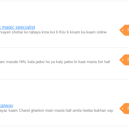
k magic specialist
vayen shohar ko tabaya krna koi b Kisi b kisam ka kaam online
i
 masale HAL kala jadoo ho ya kaly jadoo ki kaat masla fori hall
 karway
jayaz kaam Chand ghanton main masla hall amila heeba bukhari say