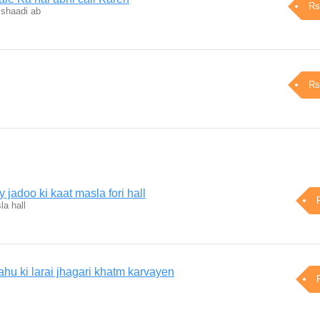
Rs
shaadi ab
Rs
 jadoo ki kaat masla fori hall
a hall
hu ki larai jhagari khatm karvayen