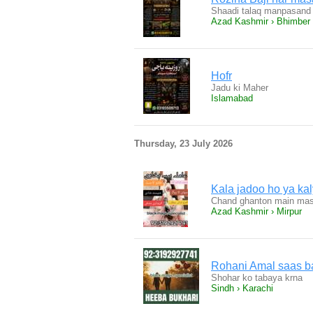
Shaadi talaq manpasand 
Azad Kashmir › Bhimber
Hofr
Jadu ki Maher
Islamabad
Thursday, 23 July 2026
Kala jadoo ho ya kaly
Chand ghanton main masl
Azad Kashmir › Mirpur
Rohani Amal saas ba
Shohar ko tabaya krna
Sindh › Karachi