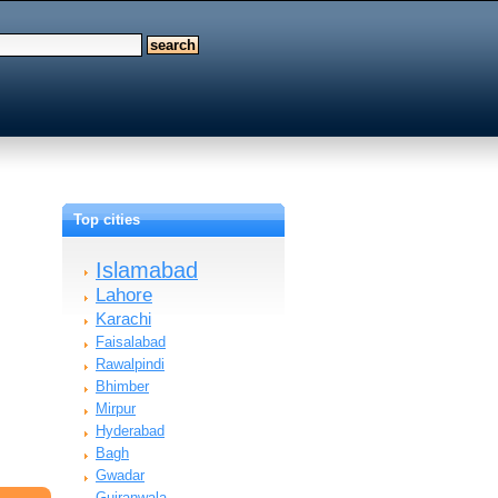
Top cities
Islamabad
Lahore
Karachi
Faisalabad
Rawalpindi
Bhimber
Mirpur
Hyderabad
Bagh
Gwadar
Gujranwala