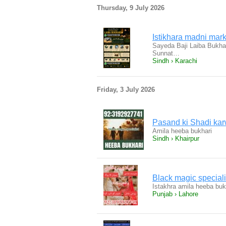
Thursday, 9 July 2026
Istikhara madni mar
Sayeda Baji Laiba Bukhar
Sunnat…
Sindh › Karachi
Friday, 3 July 2026
Pasand ki Shadi ka
Amila heeba bukhari
Sindh › Khairpur
Black magic speciali
Istakhra amila heeba buk
Punjab › Lahore